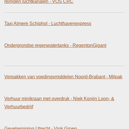
reinigen luchtkanalen - VOS CRC
Taxi Almere Schiphol - Luchthavenexpress
Ondergrondse regenwatertanks - RegentonGigant
Verpakken van voedingsmiddelen Noord-Brabant - Milpak
Verhuur minikraan met overdruk - Niek Konijn Loon- &
Verhuurbedrijf
Gevelreiniging Utrecht - Vink Groep